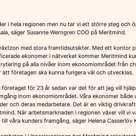
er i hela regionen men nu tar vi ett större steg och ö
sala, säger Susanne Werngren COO på Meritmind.
lväxtzon med stora framtidsutsikter. Med ett kontor 
ificerade ekonomer i nätverket kommer Meritmind ku
rytering på alla nivåer inom ekonomiområdet från che
för att företagen ska kunna fungera väl och utvecklas.
företaget för 23 år sedan var det för att jag vill hjäl
framgång inom ekonomiområdet. Våra ekonomer både 
der och deras medarbetare. Det är en viktig drivkraf
mind. När arbetsmarknaden i regionen växer vill vi va
 till våra kunders framgång, säger Helena Casserlöv K