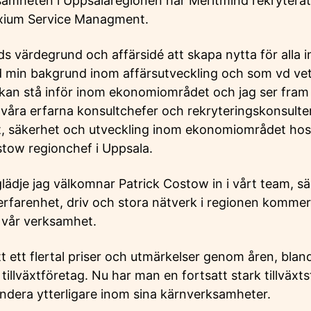
ksamheten i Uppsalaregionen har Meritmind rekryterat
exium Service Managment.
s värdegrund och affärsidé att skapa nytta för alla 
 min bakgrund inom affärsutveckling och som vd vet 
an stå inför inom ekonomiområdet och jag ser fram 
åra erfarna konsultchefer och rekryteringskonsulter, f
et, säkerhet och utveckling inom ekonomiområdet hos
stow regionchef i Uppsala.
glädje jag välkomnar Patrick Costow in i vårt team, 
rfarenhet, driv och stora nätverk i regionen kommer
ör vår verksamhet.
t ett flertal priser och utmärkelser genom åren, bla
tillväxtföretag. Nu har man en fortsatt stark tillväxt
andera ytterligare inom sina kärnverksamheter.