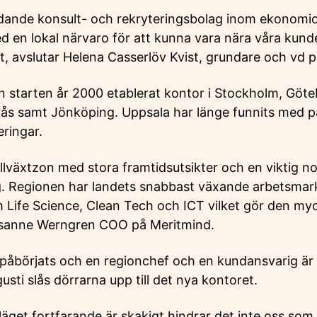
ande konsult- och rekryteringsbolag inom ekonomio
ed en lokal närvaro för att kunna vara nära våra kund
t, avslutar Helena Casserlöv Kvist, grundare och vd 
n starten år 2000 etablerat kontor i Stockholm, Göt
rås samt Jönköping. Uppsala har länge funnits med p
eringar.
illväxtzon med stora framtidsutsikter och en viktig no
g. Regionen har landets snabbast växande arbetsma
om Life Science, Clean Tech och ICT vilket gör den my
Susanne Werngren COO på Meritmind.
 påbörjats och en regionchef och en kundansvarig är
usti slås dörrarna upp till det nya kontoret.
äget fortfarande är skakigt hindrar det inte oss som