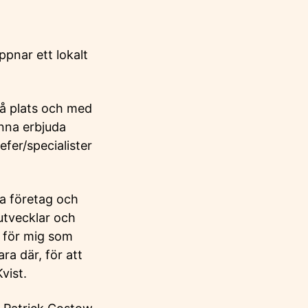
ppnar ett lokalt
på plats och med
nna erbjuda
fer/specialister
pa företag och
utvecklar och
t för mig som
ra där, för att
vist.