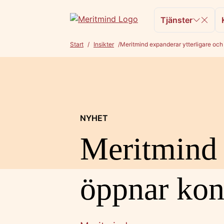
Hoppa till innehåll
Tjänster
Hem
Start
/
Insikter
/
Meritmind expanderar ytterligare och
NYHET
Meritmind 
öppnar kon