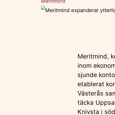
Meritmind
Meritmind, k
inom ekonomi
sjunde konto
etablerat ko
Västerås sa
täcka Uppsal
Knivsta i sö