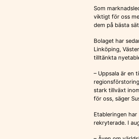
Som marknadsled
viktigt för oss m
dem på bästa sät
Bolaget har seda
Linköping, Väste
tilltänkta nyetabl
– Uppsala är en t
regionsförstorin
stark tillväxt in
för oss, säger 
Etableringen har
rekryterade. I aug
– Även om världsl