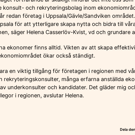
konsult- och rekryteringsbolag inom ekonomiområdet
tår redan företag i Uppsala/Gävle/Sandviken området.
psala för att ytterligare skapa nytta och bidra till vå
nen, säger Helena Casserlöv-Kvist, vd och grundare 
a ekonomer finns alltid. Vikten av att skapa effektiv
ekonomiområdet ökar också ständigt.
 vara en viktig tillgång för företagen i regionen med v
h rekryteringskonsulter, många erfarna anställda e
 av underkonsulter och kandidater. Det gläder mig oc
egor i regionen, avslutar Helena.
Dela den