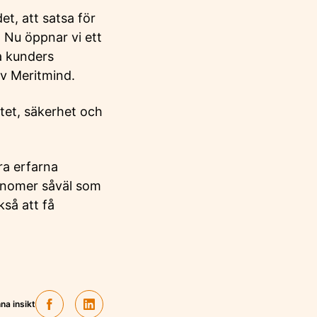
, att satsa för
 Nu öppnar vi ett
ra kunders
av Meritmind.
itet, säkerhet och
åra erfarna
konomer såväl som
kså att få
na insikt
Facebook
Linkedin