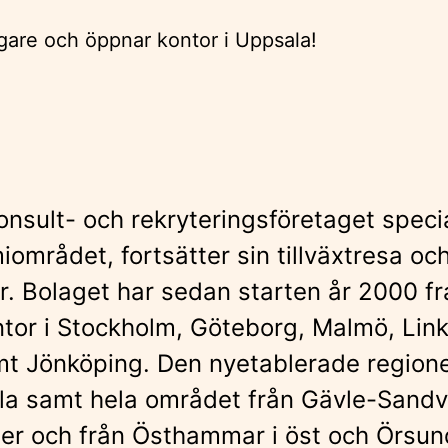
onsult- och rekryteringsföretaget speci
området, fortsätter sin tillväxtresa och
r. Bolaget har sedan starten år 2000 f
ntor i Stockholm, Göteborg, Malmö, Lin
mt Jönköping. Den nyetablerade regio
a samt hela området från Gävle-Sandvike
der och från Östhammar i öst och Örsun