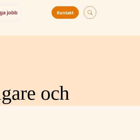
ga jobb
Kontakt
igare och