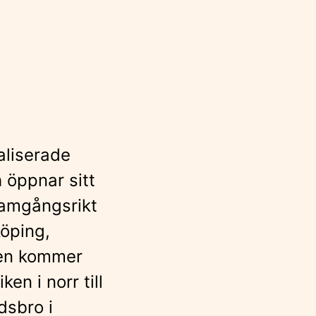
aliserade
 öppnar sitt
ramgångsrikt
köping,
nen kommer
n i norr till
dsbro i