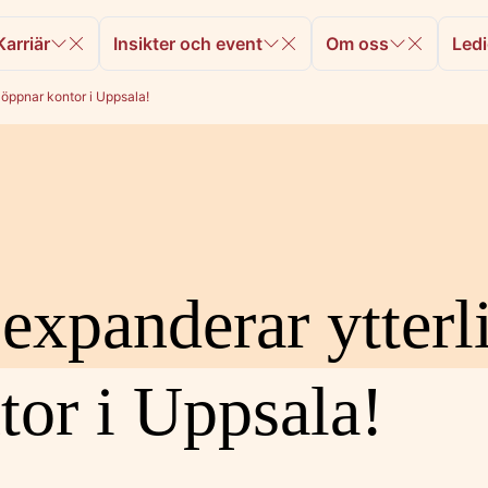
Karriär
Insikter och event
Om oss
Ledi
 öppnar kontor i Uppsala!
expanderar ytterl
tor i Uppsala!