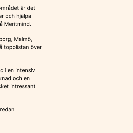
mrådet är det
er och hjälpa
på Meritmind.
eborg, Malmö,
å topplistan över
d i en intensiv
rknad och en
cket intressant
 redan