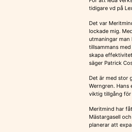
För att leda ver
tidigare vd på L
Det var Meritmind
lockade mig. Med
utmaningar man k
tillsammans med v
skapa effektivit
säger Patrick Co
Det är med stor 
Werngren. Hans e
viktig tillgång f
Meritmind har fåt
Mästargasell och 
planerar att exp